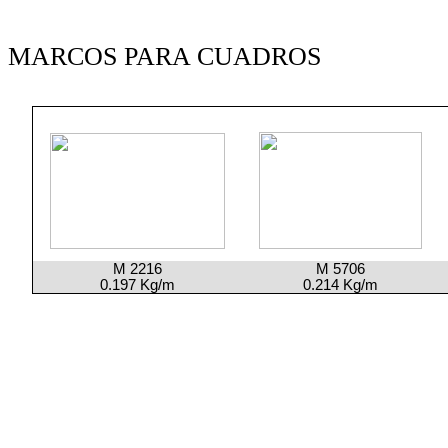
MARCOS PARA CUADROS
M 2216
M 5706
0.197 Kg/m
0.214 Kg/m